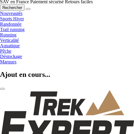
SAV en France
Paiement sécurisé
Retours faciles
Rechercher
Nouveautés
Sports Hiver
Randonnée
Trail running
Running
Verticalité
Aquatique
Pêche
Déstockage
Marques
Ajout en cours...