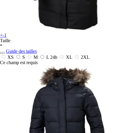
+-1
Taille
*
Guide des tailles
XS
S
M
L
24h
XL
2XL
Ce champ est requis