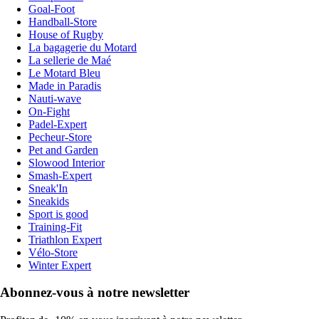
Goal-Foot
Handball-Store
House of Rugby
La bagagerie du Motard
La sellerie de Maé
Le Motard Bleu
Made in Paradis
Nauti-wave
On-Fight
Padel-Expert
Pecheur-Store
Pet and Garden
Slowood Interior
Smash-Expert
Sneak'In
Sneakids
Sport is good
Training-Fit
Triathlon Expert
Vélo-Store
Winter Expert
Abonnez-vous à notre newsletter