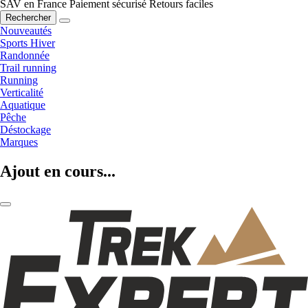
SAV en France
Paiement sécurisé
Retours faciles
Rechercher
Nouveautés
Sports Hiver
Randonnée
Trail running
Running
Verticalité
Aquatique
Pêche
Déstockage
Marques
Ajout en cours...