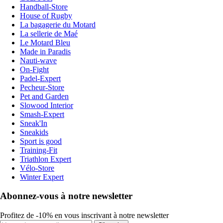
Handball-Store
House of Rugby
La bagagerie du Motard
La sellerie de Maé
Le Motard Bleu
Made in Paradis
Nauti-wave
On-Fight
Padel-Expert
Pecheur-Store
Pet and Garden
Slowood Interior
Smash-Expert
Sneak'In
Sneakids
Sport is good
Training-Fit
Triathlon Expert
Vélo-Store
Winter Expert
Abonnez-vous à notre newsletter
Profitez de -10% en vous inscrivant à notre newsletter