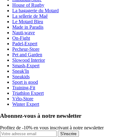
House of Rugby
La bagagerie du Motard
La sellerie de Maé
Le Motard Bleu
Made in Paradis
Nauti-wave
On-Fight
Padel-Expert
Pecheur-Store
Pet and Garden
Slowood Interior
Smash-Expert
Sneak'In
Sneakids
Sport is good
Training-Fit
Triathlon Expert
Vélo-Store
Winter Expert
Abonnez-vous à notre newsletter
Profitez de -10% en vous inscrivant à notre newsletter
S'inscrire