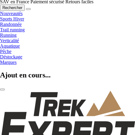
SAV en France
Paiement sécurisé
Retours faciles
Rechercher
Nouveautés
Sports Hiver
Randonnée
Trail running
Running
Verticalité
Aquatique
Pêche
Déstockage
Marques
Ajout en cours...