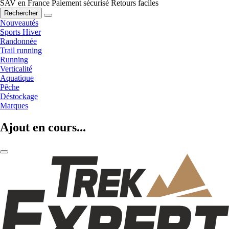
SAV en France
Paiement sécurisé
Retours faciles
Rechercher
Nouveautés
Sports Hiver
Randonnée
Trail running
Running
Verticalité
Aquatique
Pêche
Déstockage
Marques
Ajout en cours...