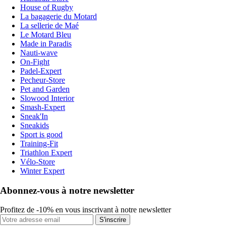
House of Rugby
La bagagerie du Motard
La sellerie de Maé
Le Motard Bleu
Made in Paradis
Nauti-wave
On-Fight
Padel-Expert
Pecheur-Store
Pet and Garden
Slowood Interior
Smash-Expert
Sneak'In
Sneakids
Sport is good
Training-Fit
Triathlon Expert
Vélo-Store
Winter Expert
Abonnez-vous à notre newsletter
Profitez de -10% en vous inscrivant à notre newsletter
S'inscrire