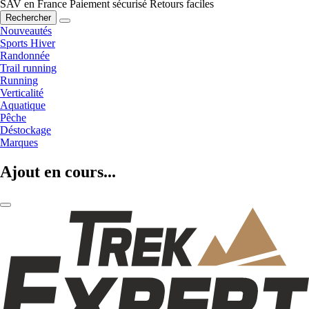
SAV en France
Paiement sécurisé
Retours faciles
Rechercher
Nouveautés
Sports Hiver
Randonnée
Trail running
Running
Verticalité
Aquatique
Pêche
Déstockage
Marques
Ajout en cours...