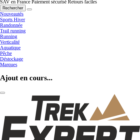
SAV en France
Paiement sécurisé
Retours faciles
Rechercher
Nouveautés
Sports Hiver
Randonnée
Trail running
Running
Verticalité
Aquatique
Pêche
Déstockage
Marques
Ajout en cours...