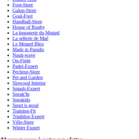
Foot-Store
Galop-Store
Goal-Foot
Handball-Store
House of Rugby
La bagagerie du Motard
La sellerie de Maé
Le Motard Bleu
Made in Paradis
Nauti-wave
On-Fight
Padel-Expert
Pecheur-Store
Pet and Garden
Slowood Interior
Smash-Expert
Sneak'In
Sneakids
Sport is good
Training-Fit
Triathlon Expert
Vélo-Store
Winter Expert