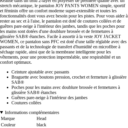
Réalisé dans un tissu 2-layer en polyester de première qualité avec un
stretch mécanique, le pantalon JOY PANTS WOMEN simple, sportif
et féminin offre un confort moderne super-extensible et toutes les
fonctionnalités dont vous avez besoin pour les pistes. Pour vous aider à
rester au sec et à l'aise, le pantalon est doté de coutures collées et de
guêtres pare-neige à l'intérieur des jambes, tandis que les poches pour
les mains sont dotées d'une doublure brossée et de fermetures à
glissière SAB® étanches. Facile à assortir à la veste JOY JACKET
WOMEN, ce pantalon sans PFC est doté d'une taille réglable avec des
passants et de la technologie de transfert d'humidité en microfibre à
séchage rapide, ainsi que de la membrane intelligente pour les
vêtements, pour une protection imperméable, une respirabilité et un
confort optimaux.
Ceinture ajustable avec passants
Braguette avec boutons pression, crochet et fermeture à glissière
SAB®
Poches pour les mains avec doublure brossée et fermetures à
glissière SAB® étanches
Guêtres pare-neige à l'intérieur des jambes
Coutures collées
Informations complémentaires
Marque
Head
Couleur
black