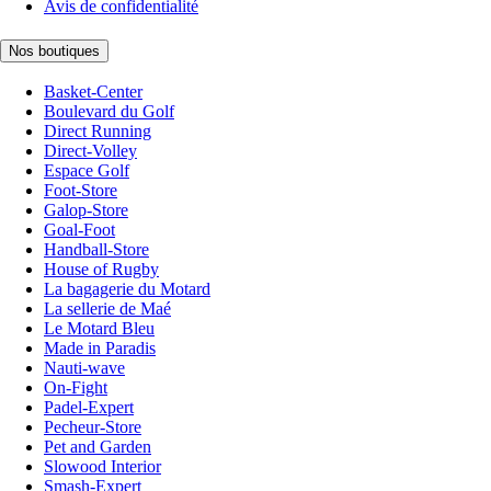
Avis de confidentialité
Nos boutiques
Basket-Center
Boulevard du Golf
Direct Running
Direct-Volley
Espace Golf
Foot-Store
Galop-Store
Goal-Foot
Handball-Store
House of Rugby
La bagagerie du Motard
La sellerie de Maé
Le Motard Bleu
Made in Paradis
Nauti-wave
On-Fight
Padel-Expert
Pecheur-Store
Pet and Garden
Slowood Interior
Smash-Expert