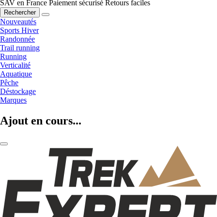
SAV en France
Paiement sécurisé
Retours faciles
Rechercher
Nouveautés
Sports Hiver
Randonnée
Trail running
Running
Verticalité
Aquatique
Pêche
Déstockage
Marques
Ajout en cours...