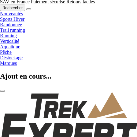
SAV en France
Paiement sécurisé
Retours faciles
Rechercher
Nouveautés
Sports Hiver
Randonnée
Trail running
Running
Verticalité
Aquatique
Pêche
Déstockage
Marques
Ajout en cours...