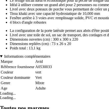
Le refuge social idéal et économique pour la pêche de longue du
Idéal à utiliser comme un grand abri pour 2 personnes ou comme 
Livré avec deux poteaux de porche vous permettant de créer un po
Tissu khaki avec une capacité hydrostatique de 10,000 mm
Fenêtre arrière à 3 voies avec remplissage solide, PVC et mousti
4 blocs d'angle robustes
La configuration de la porte latérale permet aux abris d'être posit
Livré avec une toile de sol, un sac de transport, des cordages et 
Dimensions ouvertes (cm) : 300 x 300 x 220
Dimensions repliées (cm) : 73 x 26 x 20
Poids total : 13,1 kg
Informations complémentaires
Marque
Avid
Référence fournisseur
A0530033
Couleur
vert
Couleur dominante
Vert
Genre
Mixte
Age
Adulte
Loading...
Loading...
Toutes nos marques