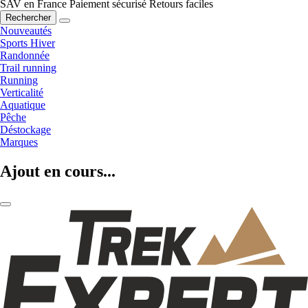
SAV en France
Paiement sécurisé
Retours faciles
Rechercher
Nouveautés
Sports Hiver
Randonnée
Trail running
Running
Verticalité
Aquatique
Pêche
Déstockage
Marques
Ajout en cours...