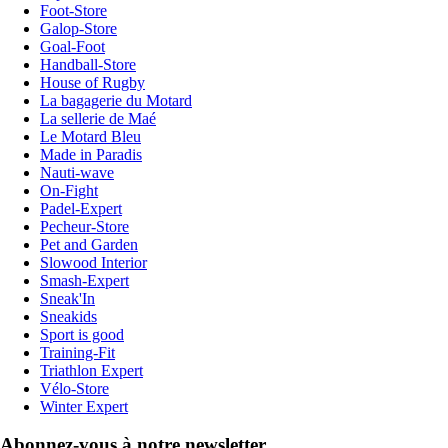
Foot-Store
Galop-Store
Goal-Foot
Handball-Store
House of Rugby
La bagagerie du Motard
La sellerie de Maé
Le Motard Bleu
Made in Paradis
Nauti-wave
On-Fight
Padel-Expert
Pecheur-Store
Pet and Garden
Slowood Interior
Smash-Expert
Sneak'In
Sneakids
Sport is good
Training-Fit
Triathlon Expert
Vélo-Store
Winter Expert
Abonnez-vous à notre newsletter