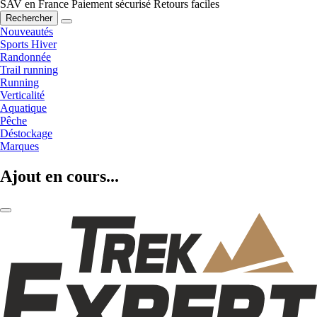
SAV en France
Paiement sécurisé
Retours faciles
Rechercher
Nouveautés
Sports Hiver
Randonnée
Trail running
Running
Verticalité
Aquatique
Pêche
Déstockage
Marques
Ajout en cours...