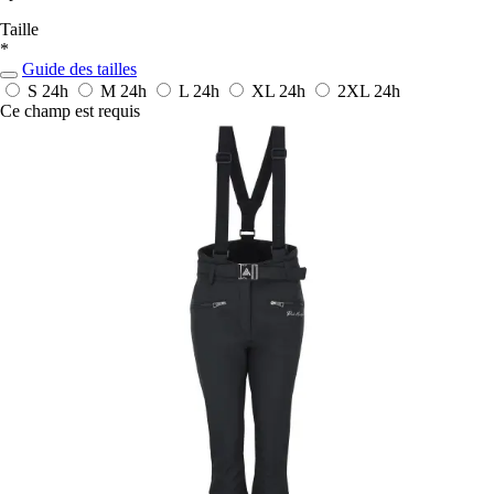
Taille
*
Guide des tailles
S
24h
M
24h
L
24h
XL
24h
2XL
24h
Ce champ est requis