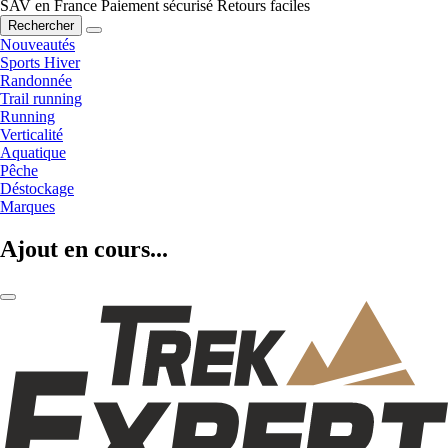
SAV en France
Paiement sécurisé
Retours faciles
Rechercher
Nouveautés
Sports Hiver
Randonnée
Trail running
Running
Verticalité
Aquatique
Pêche
Déstockage
Marques
Ajout en cours...