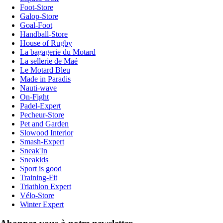
Foot-Store
Galop-Store
Goal-Foot
Handball-Store
House of Rugby
La bagagerie du Motard
La sellerie de Maé
Le Motard Bleu
Made in Paradis
Nauti-wave
On-Fight
Padel-Expert
Pecheur-Store
Pet and Garden
Slowood Interior
Smash-Expert
Sneak'In
Sneakids
Sport is good
Training-Fit
Triathlon Expert
Vélo-Store
Winter Expert