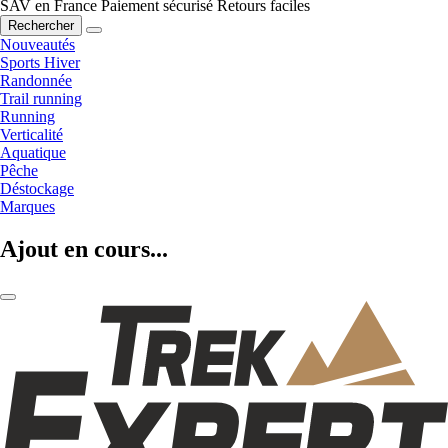
SAV en France
Paiement sécurisé
Retours faciles
Rechercher
Nouveautés
Sports Hiver
Randonnée
Trail running
Running
Verticalité
Aquatique
Pêche
Déstockage
Marques
Ajout en cours...