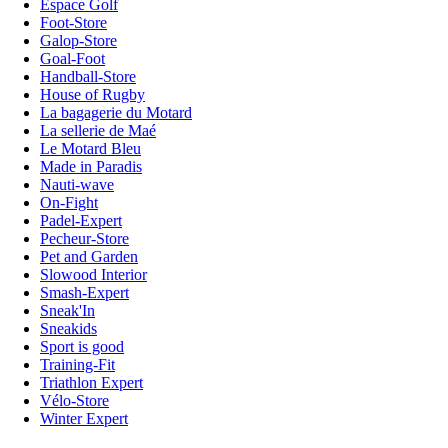
Espace Golf
Foot-Store
Galop-Store
Goal-Foot
Handball-Store
House of Rugby
La bagagerie du Motard
La sellerie de Maé
Le Motard Bleu
Made in Paradis
Nauti-wave
On-Fight
Padel-Expert
Pecheur-Store
Pet and Garden
Slowood Interior
Smash-Expert
Sneak'In
Sneakids
Sport is good
Training-Fit
Triathlon Expert
Vélo-Store
Winter Expert