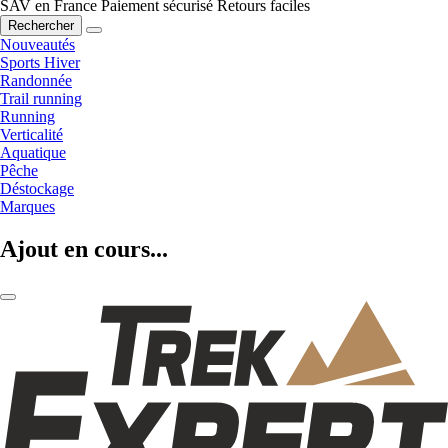
SAV en France
Paiement sécurisé
Retours faciles
Rechercher
Nouveautés
Sports Hiver
Randonnée
Trail running
Running
Verticalité
Aquatique
Pêche
Déstockage
Marques
Ajout en cours...