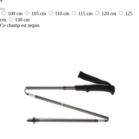
*
100 cm
105 cm
110 cm
115 cm
120 cm
125
cm
130 cm
Ce champ est requis