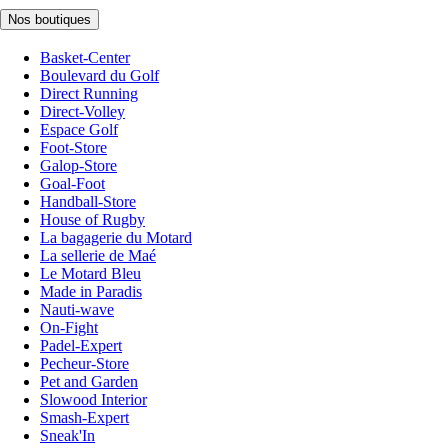
Nos boutiques
Basket-Center
Boulevard du Golf
Direct Running
Direct-Volley
Espace Golf
Foot-Store
Galop-Store
Goal-Foot
Handball-Store
House of Rugby
La bagagerie du Motard
La sellerie de Maé
Le Motard Bleu
Made in Paradis
Nauti-wave
On-Fight
Padel-Expert
Pecheur-Store
Pet and Garden
Slowood Interior
Smash-Expert
Sneak'In