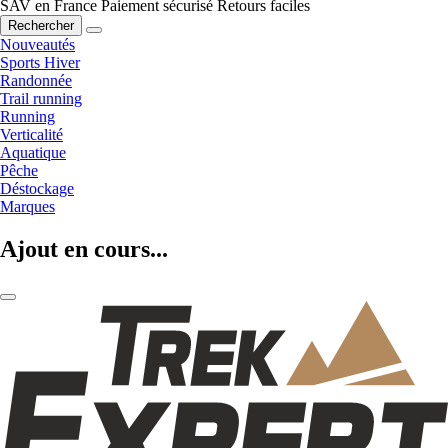
SAV en France
Paiement sécurisé
Retours faciles
Rechercher
Nouveautés
Sports Hiver
Randonnée
Trail running
Running
Verticalité
Aquatique
Pêche
Déstockage
Marques
Ajout en cours...