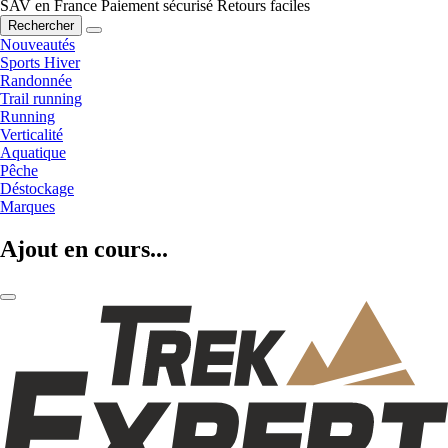
SAV en France
Paiement sécurisé
Retours faciles
Rechercher
Nouveautés
Sports Hiver
Randonnée
Trail running
Running
Verticalité
Aquatique
Pêche
Déstockage
Marques
Ajout en cours...