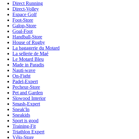
Direct Running
Direct-Volley
Espace Golf
Foot-Store
Galop-Store
Goal-Foot
Handball-Store
House of Rugby
La bagagerie du Motard
La sellerie de Maé
Le Motard Bleu
Made in Paradis
Nauti-wave
On-Fight
Padel-Expert
Pecheur-Store
Pet and Garden
Slowood Interior
Smash-Expert
Sneak'In
Sneakids
Sport is good
Training-Fit
Triathlon Expert
Vélo-Store