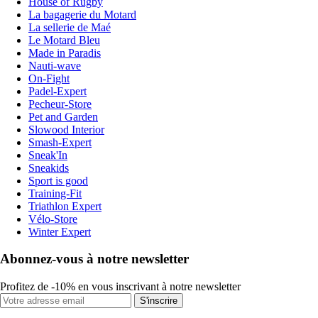
House of Rugby
La bagagerie du Motard
La sellerie de Maé
Le Motard Bleu
Made in Paradis
Nauti-wave
On-Fight
Padel-Expert
Pecheur-Store
Pet and Garden
Slowood Interior
Smash-Expert
Sneak'In
Sneakids
Sport is good
Training-Fit
Triathlon Expert
Vélo-Store
Winter Expert
Abonnez-vous à notre newsletter
Profitez de -10% en vous inscrivant à notre newsletter
S'inscrire