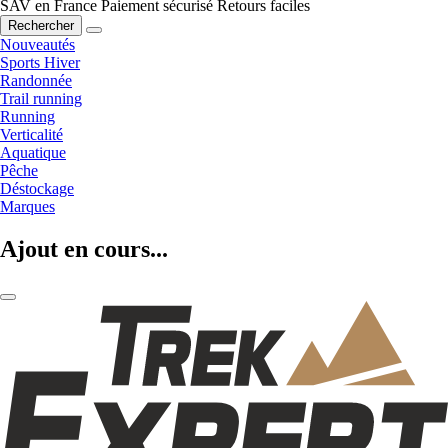
SAV en France
Paiement sécurisé
Retours faciles
Rechercher
Nouveautés
Sports Hiver
Randonnée
Trail running
Running
Verticalité
Aquatique
Pêche
Déstockage
Marques
Ajout en cours...