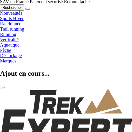
SAV en France
Paiement sécurisé
Retours faciles
Rechercher
Nouveautés
Sports Hiver
Randonnée
Trail running
Running
Verticalité
Aquatique
Pêche
Déstockage
Marques
Ajout en cours...