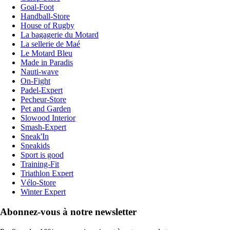
Goal-Foot
Handball-Store
House of Rugby
La bagagerie du Motard
La sellerie de Maé
Le Motard Bleu
Made in Paradis
Nauti-wave
On-Fight
Padel-Expert
Pecheur-Store
Pet and Garden
Slowood Interior
Smash-Expert
Sneak'In
Sneakids
Sport is good
Training-Fit
Triathlon Expert
Vélo-Store
Winter Expert
Abonnez-vous à notre newsletter