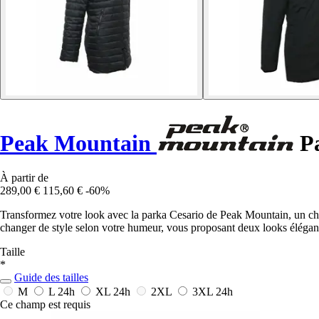
Peak Mountain
Pa
À partir de
289,00 €
115,60 €
-60%
Transformez votre look avec la parka Cesario de Peak Mountain, un choix 
changer de style selon votre humeur, vous proposant deux looks élégant
Taille
*
Guide des tailles
M
L
24h
XL
24h
2XL
3XL
24h
Ce champ est requis