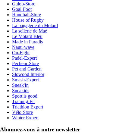
Galop-Store
Goal-Foot
Handball-Store
House of Rugby
La bagagerie du Motard
La sellerie de Maé
Le Motard Bleu
Made in Paradis
Nauti-wave
On-Fight
Padel-Expert
Pecheur-Store
Pet and Garden
Slowood Interior
Smash-Expert
Sneak'In
Sneakids
Sport is good
Training-Fit
Triathlon Expert
Vélo-Store
Winter Expert
Abonnez-vous à notre newsletter