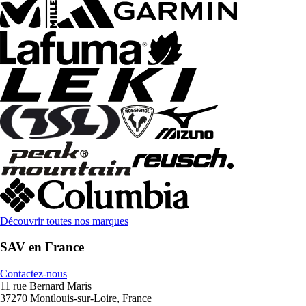
Découvrir toutes nos marques
SAV en France
Contactez-nous
11 rue Bernard Maris
37270 Montlouis-sur-Loire, France