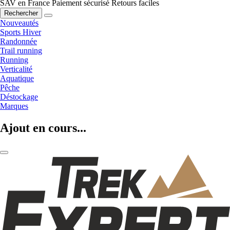
SAV en France
Paiement sécurisé
Retours faciles
Rechercher
Nouveautés
Sports Hiver
Randonnée
Trail running
Running
Verticalité
Aquatique
Pêche
Déstockage
Marques
Ajout en cours...