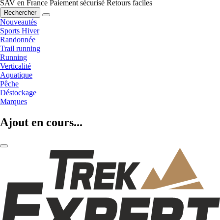
SAV en France
Paiement sécurisé
Retours faciles
Rechercher
Nouveautés
Sports Hiver
Randonnée
Trail running
Running
Verticalité
Aquatique
Pêche
Déstockage
Marques
Ajout en cours...