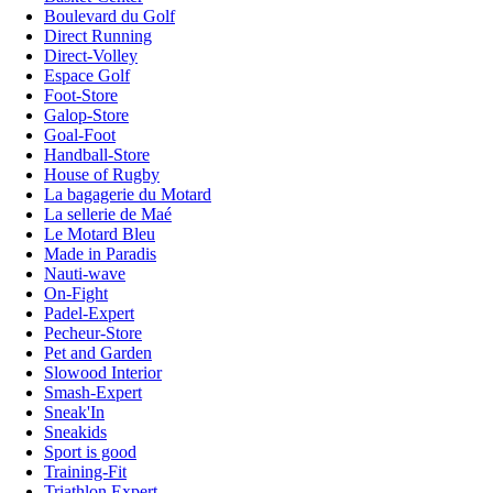
Boulevard du Golf
Direct Running
Direct-Volley
Espace Golf
Foot-Store
Galop-Store
Goal-Foot
Handball-Store
House of Rugby
La bagagerie du Motard
La sellerie de Maé
Le Motard Bleu
Made in Paradis
Nauti-wave
On-Fight
Padel-Expert
Pecheur-Store
Pet and Garden
Slowood Interior
Smash-Expert
Sneak'In
Sneakids
Sport is good
Training-Fit
Triathlon Expert