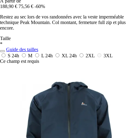
À partir de
188,90 €
75,56 €
-60%
Restez au sec lors de vos randonnées avec la veste imperméable
technique Peak Mountain. Col montant, fermeture full zip et plus
encore.
Taille
*
Guide des tailles
S
24h
M
L
24h
XL
24h
2XL
3XL
Ce champ est requis