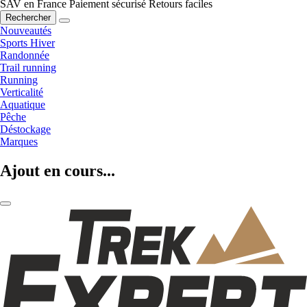
SAV en France
Paiement sécurisé
Retours faciles
Rechercher
Nouveautés
Sports Hiver
Randonnée
Trail running
Running
Verticalité
Aquatique
Pêche
Déstockage
Marques
Ajout en cours...