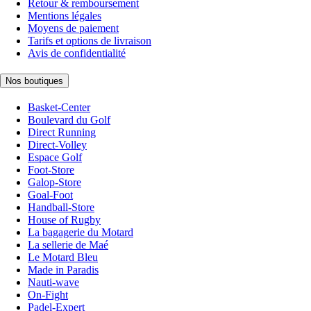
Retour & remboursement
Mentions légales
Moyens de paiement
Tarifs et options de livraison
Avis de confidentialité
Nos boutiques
Basket-Center
Boulevard du Golf
Direct Running
Direct-Volley
Espace Golf
Foot-Store
Galop-Store
Goal-Foot
Handball-Store
House of Rugby
La bagagerie du Motard
La sellerie de Maé
Le Motard Bleu
Made in Paradis
Nauti-wave
On-Fight
Padel-Expert