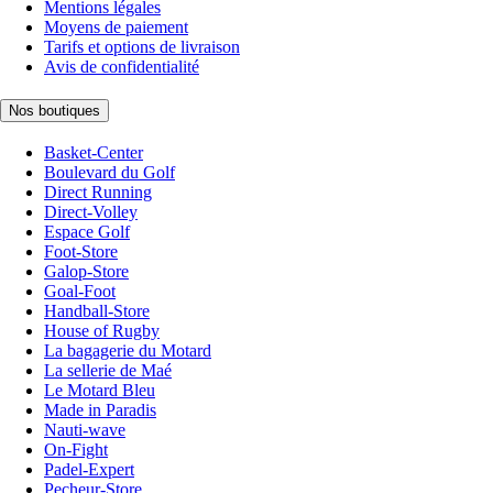
Mentions légales
Moyens de paiement
Tarifs et options de livraison
Avis de confidentialité
Nos boutiques
Basket-Center
Boulevard du Golf
Direct Running
Direct-Volley
Espace Golf
Foot-Store
Galop-Store
Goal-Foot
Handball-Store
House of Rugby
La bagagerie du Motard
La sellerie de Maé
Le Motard Bleu
Made in Paradis
Nauti-wave
On-Fight
Padel-Expert
Pecheur-Store