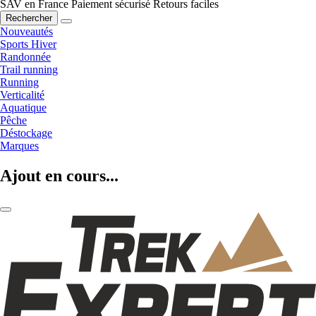
SAV en France
Paiement sécurisé
Retours faciles
Rechercher
Nouveautés
Sports Hiver
Randonnée
Trail running
Running
Verticalité
Aquatique
Pêche
Déstockage
Marques
Ajout en cours...