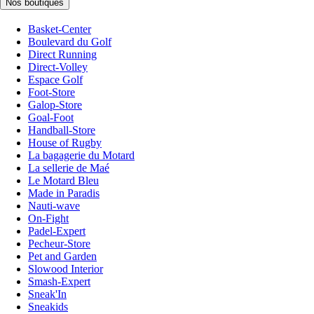
Nos boutiques
Basket-Center
Boulevard du Golf
Direct Running
Direct-Volley
Espace Golf
Foot-Store
Galop-Store
Goal-Foot
Handball-Store
House of Rugby
La bagagerie du Motard
La sellerie de Maé
Le Motard Bleu
Made in Paradis
Nauti-wave
On-Fight
Padel-Expert
Pecheur-Store
Pet and Garden
Slowood Interior
Smash-Expert
Sneak'In
Sneakids