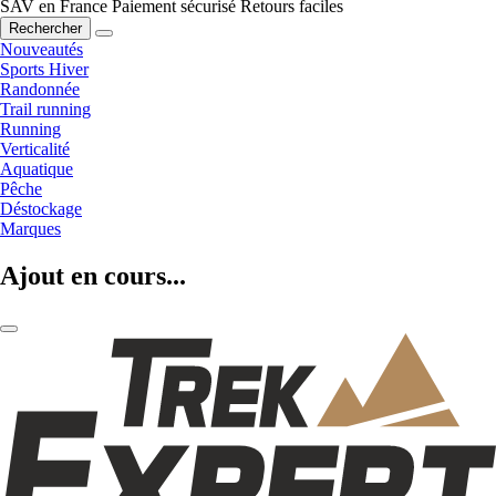
SAV en France
Paiement sécurisé
Retours faciles
Rechercher
Nouveautés
Sports Hiver
Randonnée
Trail running
Running
Verticalité
Aquatique
Pêche
Déstockage
Marques
Ajout en cours...