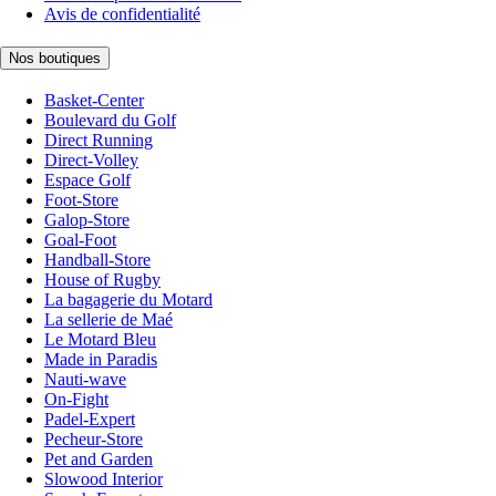
Avis de confidentialité
Nos boutiques
Basket-Center
Boulevard du Golf
Direct Running
Direct-Volley
Espace Golf
Foot-Store
Galop-Store
Goal-Foot
Handball-Store
House of Rugby
La bagagerie du Motard
La sellerie de Maé
Le Motard Bleu
Made in Paradis
Nauti-wave
On-Fight
Padel-Expert
Pecheur-Store
Pet and Garden
Slowood Interior