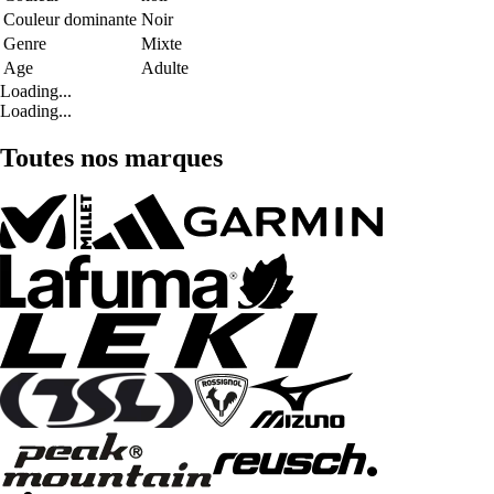
Couleur dominante
Noir
Genre
Mixte
Age
Adulte
Loading...
Loading...
Toutes nos marques