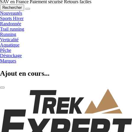
SAV en France
Paiement sécurisé
Retours faciles
Rechercher
Nouveautés
Sports Hiver
Randonnée
Trail running
Running
Verticalité
Aquatique
Pêche
Déstockage
Marques
Ajout en cours...