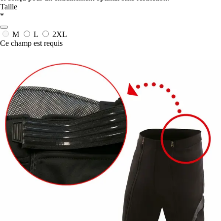
Taille
*
M
L
2XL
Ce champ est requis