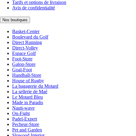
Tarifs et options de livraison
Avis de confidentialité
Nos boutiques
Basket-Center
Boulevard du Golf
Direct Running
Direct-Volley
Espace Golf
Foot-Store
Galop-Store
Goal-Foot
Handball-Store
House of Rugby
La bagagerie du Motard
La sellerie de Maé
Le Motard Bleu
Made in Paradis
Nauti-wave
On-Fight
Padel-Expert
Pecheur-Store
Pet and Garden
Slowood Interior