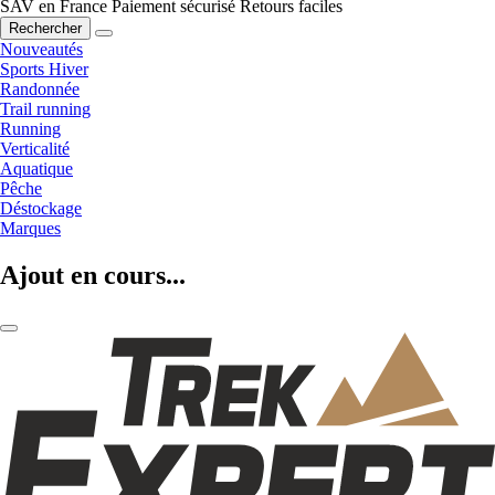
SAV en France
Paiement sécurisé
Retours faciles
Rechercher
Nouveautés
Sports Hiver
Randonnée
Trail running
Running
Verticalité
Aquatique
Pêche
Déstockage
Marques
Ajout en cours...