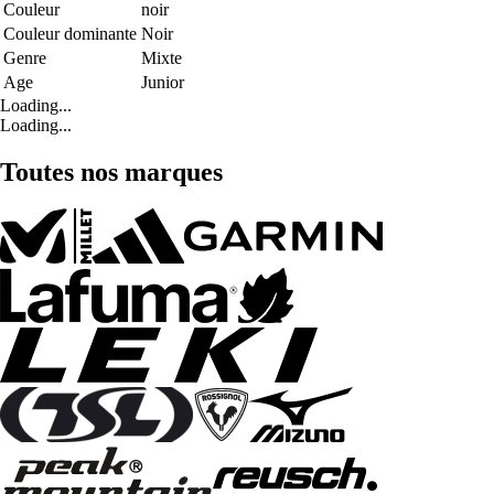
Couleur
noir
Couleur dominante
Noir
Genre
Mixte
Age
Junior
Loading...
Loading...
Toutes nos marques