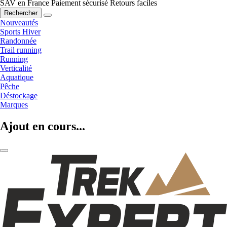
SAV en France
Paiement sécurisé
Retours faciles
Rechercher
Nouveautés
Sports Hiver
Randonnée
Trail running
Running
Verticalité
Aquatique
Pêche
Déstockage
Marques
Ajout en cours...