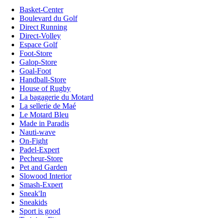
Basket-Center
Boulevard du Golf
Direct Running
Direct-Volley
Espace Golf
Foot-Store
Galop-Store
Goal-Foot
Handball-Store
House of Rugby
La bagagerie du Motard
La sellerie de Maé
Le Motard Bleu
Made in Paradis
Nauti-wave
On-Fight
Padel-Expert
Pecheur-Store
Pet and Garden
Slowood Interior
Smash-Expert
Sneak'In
Sneakids
Sport is good