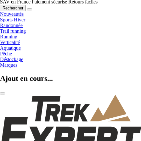
SAV en France
Paiement sécurisé
Retours faciles
Rechercher
Nouveautés
Sports Hiver
Randonnée
Trail running
Running
Verticalité
Aquatique
Pêche
Déstockage
Marques
Ajout en cours...