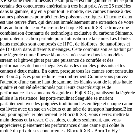
XR se situe bien au-dessus de son prix et est une gamme sérieuse pour
certains des concurrents américains à très haut prix. Avec 25 modèles
dans la gamme, il y en a pour tout le monde, des cannes finesse à des
cannes puissantes pour pêcher des poissons exotiques. Chacune d'eux
est une œuvre d'art, qui devient immédiatement une extension de votre
bras au bord de l'eau.Au cœur de chaque Biocraft XR se trouve une
combinaison étonnante de technologie exclusive du carbone Shimano,
pour obtenir l'action parfaite pour l'utilisation de la canne. Les blanks
hauts modules sont composés de HPC, de biofibres, de nanofibres et
de Diaflash dans différents mélanges. Cette combinaison se traduit par
une légèreté et une finesse là où c'est nécessaire dans les modèles
stream et lightweight et par une puissance de contrôle et des
performances de lancer inégalées dans les modèles puissants et les
cannes à deux mains. En outre, presque tous les cannes sont construits
en 3 ou 4 pièces pour réduire l'encombrement.Comme vous pouvez
l'attendre d'une canne haut de gamme, les blanks sont de la plus haute
qualité et ont été sélectionnés pour leurs caractéristiques de
performance. Les anneaux Seaguide et Fuji SIC garantissent la légèreté
alliée à la résistance, les porte-moulinet Seaguide se marient
parfaitement avec les poignées traditionnelles en liège et chaque canne
est livrée avec un sac en velours et un tube de transport hardcase.Bien
sûr, pour apprécier pleinement le Biocraft XR, vous devrez mettre la
main dessus et la tester. C'est alors, et alors seulement, que vous
apprécierez pleinement les performances d'une canne qui coûte la
moitié du prix de ses concurrentes. Biocraft XR - Born To Fly !