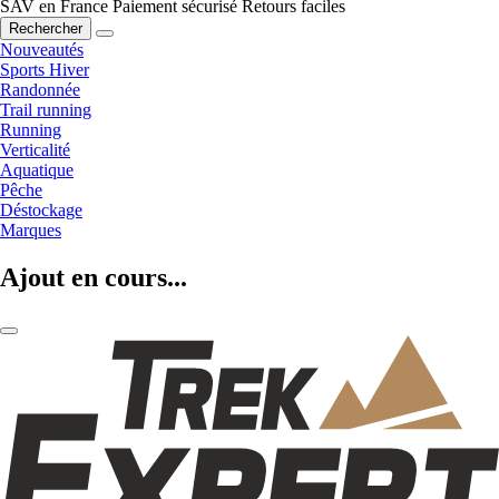
SAV en France
Paiement sécurisé
Retours faciles
Rechercher
Nouveautés
Sports Hiver
Randonnée
Trail running
Running
Verticalité
Aquatique
Pêche
Déstockage
Marques
Ajout en cours...