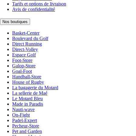
Tarifs et options de livraison
Avis de confidentialité
Nos boutiques
Basket-Center
Boulevard du Golf
Direct Running
Direct-Volley
Espace Golf
Foot-Store
Galop-Store
Goal-Foot
Handball-Store
House of Rugby
La bagagerie du Motard
La sellerie de Maé
Le Motard Bleu
Made in Paradis
Nauti-wave
On-Fight
Padel-Expert
Pecheur-Store
Pet and Garden