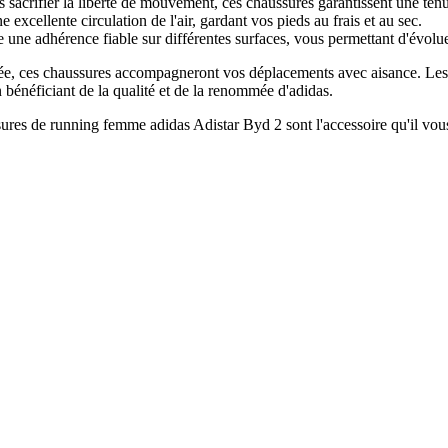
 sacrifier la liberté de mouvement, ces chaussures garantissent une tenu
 excellente circulation de l'air, gardant vos pieds au frais et au sec.
une adhérence fiable sur différentes surfaces, vous permettant d'évoluer
tée, ces chaussures accompagneront vos déplacements avec aisance. Les
n bénéficiant de la qualité et de la renommée d'adidas.
res de running femme adidas Adistar Byd 2 sont l'accessoire qu'il vous f