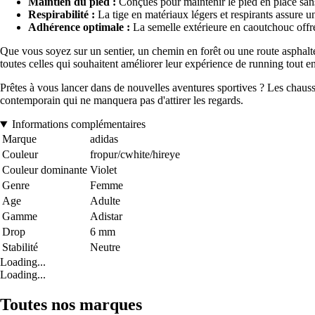
Maintien du pied :
Conçues pour maintenir le pied en place sans
Respirabilité :
La tige en matériaux légers et respirants assure une
Adhérence optimale :
La semelle extérieure en caoutchouc offre 
Que vous soyez sur un sentier, un chemin en forêt ou une route asphal
toutes celles qui souhaitent améliorer leur expérience de running tout e
Prêtes à vous lancer dans de nouvelles aventures sportives ? Les chaussu
contemporain qui ne manquera pas d'attirer les regards.
Informations complémentaires
Marque
adidas
Couleur
fropur/cwhite/hireye
Couleur dominante
Violet
Genre
Femme
Age
Adulte
Gamme
Adistar
Drop
6 mm
Stabilité
Neutre
Loading...
Loading...
Toutes nos marques