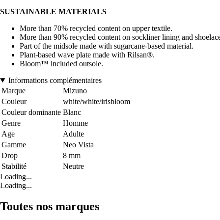
SUSTAINABLE MATERIALS
More than 70% recycled content on upper textile.
More than 90% recycled content on sockliner lining and shoelac
Part of the midsole made with sugarcane-based material.
Plant-based wave plate made with Rilsan®.
Bloom™ included outsole.
Informations complémentaires
Marque
Mizuno
Couleur
white/white/irisbloom
Couleur dominante
Blanc
Genre
Homme
Age
Adulte
Gamme
Neo Vista
Drop
8 mm
Stabilité
Neutre
Loading...
Loading...
Toutes nos marques