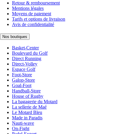
Retour & remboursement
Mentions légales
Moyens de paiement
Tarifs et options de livraison
Avis de confidentialité
Nos boutiques
Basket-Center
Boulevard du Golf
Direct Running
Direct-Volley
Espace Golf
Foot-Store
Galop-Store
Goal-Foot
Handball-Store
House of Rugby
La bagagerie du Motard
La sellerie de Maé
Le Motard Bleu
Made in Paradis
Nauti-wave
On-Fight
Padel-Expert