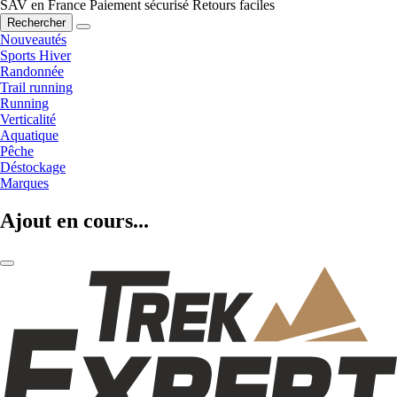
SAV en France
Paiement sécurisé
Retours faciles
Rechercher
Nouveautés
Sports Hiver
Randonnée
Trail running
Running
Verticalité
Aquatique
Pêche
Déstockage
Marques
Ajout en cours...