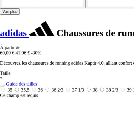
Voir plus
adidas
Chaussures de runn
À partir de
60,00 €
41,96 €
-30%
Découvrez les chaussures de running adidas Kaptir 4.0, alliant confort 
Taille
*
Guide des tailles
35
35,5
36
36 2/3
37 1/3
38
38 2/3
39 
Ce champ est requis