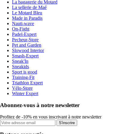
La bagagerie du Motard
La sellerie de Maé
Le Motard Bleu
Made in Paradis
Nauti-wave
On-Fight
Padel-Expert
Pecheur-Store
Pet and Garden
Slowood Interior
Smash-Expert
Sneak'In
Sneakids
Sport is good
Training-Fit
Triathlon Expert
Vélo-Store
Winter Expert
Abonnez-vous à notre newsletter
Profitez de -10% en vous inscrivant à notre newsletter
S'inscrire