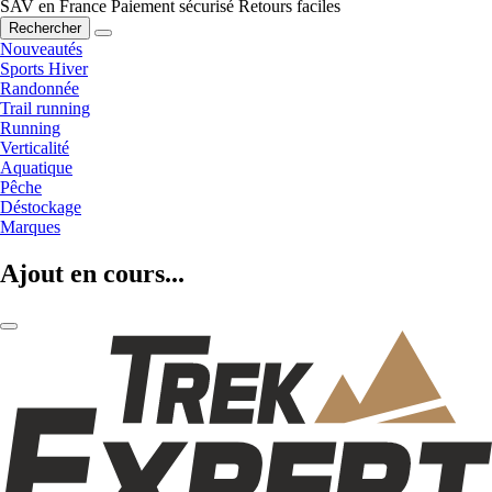
SAV en France
Paiement sécurisé
Retours faciles
Rechercher
Nouveautés
Sports Hiver
Randonnée
Trail running
Running
Verticalité
Aquatique
Pêche
Déstockage
Marques
Ajout en cours...