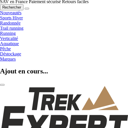
SAV en France
Paiement sécurisé
Retours faciles
Rechercher
Nouveautés
Sports Hiver
Randonnée
Trail running
Running
Verticalité
Aquatique
Pêche
Déstockage
Marques
Ajout en cours...