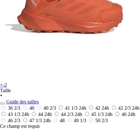
+-2
Taille
*
Guide des tailles
36 2/3
40
40 2/3
41 1/3
24h
42
24h
42 2/3
24h
43 1/3
24h
44
24h
44 2/3
24h
45 1/3
24h
46
24h
46 2/3
47 1/3
24h
48
49 1/3
50 2/3
Ce champ est requis