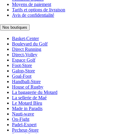
Moyens de paiement
Tarifs et options de livraison
Avis de confidentialité
Nos boutiques
Basket-Center
Boulevard du Golf
Direct Running
Direct-Volley
Espace Golf
Foot-Store
Galop-Store
Goal-Foot
Handball-Store
House of Rugby
La bagagerie du Motard
La sellerie de Maé
Le Motard Bleu
Made in Paradis
Nauti-wave
On-Fight
Padel-Expert
Pecheur-Store