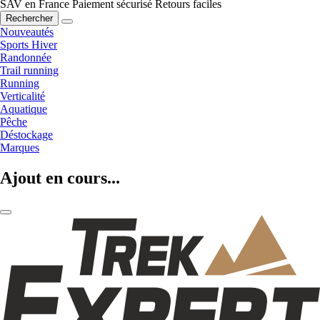
SAV en France
Paiement sécurisé
Retours faciles
Rechercher
Nouveautés
Sports Hiver
Randonnée
Trail running
Running
Verticalité
Aquatique
Pêche
Déstockage
Marques
Ajout en cours...