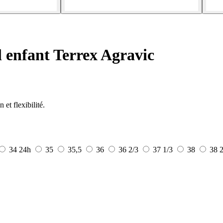
l enfant Terrex Agravic
et flexibilité.
34
24h
35
35,5
36
36 2/3
37 1/3
38
38 2