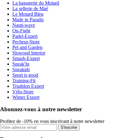
La bagagerie du Motard
La sellerie de Maé
Le Motard Bleu
Made in Paradis
Nauti-wave
On-Fight
Padel-Expert
Pecheur-Store
Pet and Garden
Slowood Interior
Smash-Expert
Sneak'In
Sneakids
Sport is good
Training-Fit
Triathlon Expert
Vélo-Store
Winter Expert
Abonnez-vous à notre newsletter
Profitez de -10% en vous inscrivant à notre newsletter
S'inscrire