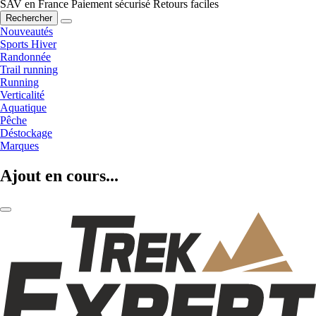
SAV en France
Paiement sécurisé
Retours faciles
Rechercher
Nouveautés
Sports Hiver
Randonnée
Trail running
Running
Verticalité
Aquatique
Pêche
Déstockage
Marques
Ajout en cours...