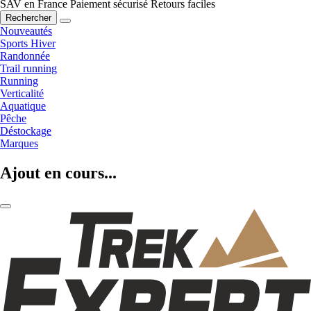
SAV en France
Paiement sécurisé
Retours faciles
Rechercher
Nouveautés
Sports Hiver
Randonnée
Trail running
Running
Verticalité
Aquatique
Pêche
Déstockage
Marques
Ajout en cours...