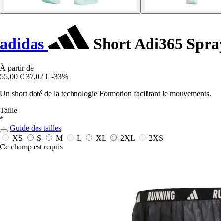
adidas
Short Adi365 Spra
À partir de
55,00 €
37,02 €
-33%
Un short doté de la technologie Formotion facilitant le mouvements.
Taille
*
Guide des tailles
XS
S
M
L
XL
2XL
2XS
Ce champ est requis