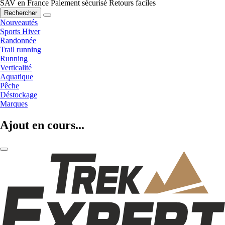
SAV en France
Paiement sécurisé
Retours faciles
Rechercher
Nouveautés
Sports Hiver
Randonnée
Trail running
Running
Verticalité
Aquatique
Pêche
Déstockage
Marques
Ajout en cours...