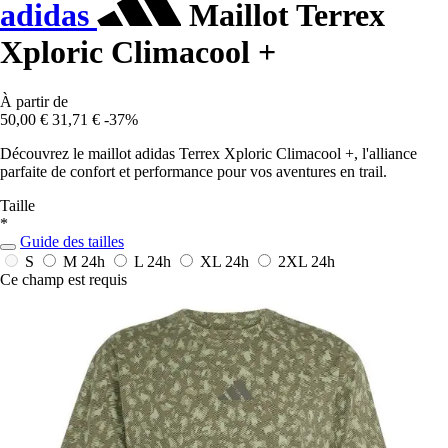
adidas
Maillot Terrex
Xploric Climacool +
À partir de
50,00 €
31,71 €
-37%
Découvrez le maillot adidas Terrex Xploric Climacool +, l'alliance
parfaite de confort et performance pour vos aventures en trail.
Taille
*
Guide des tailles
S
M
24h
L
24h
XL
24h
2XL
24h
Ce champ est requis