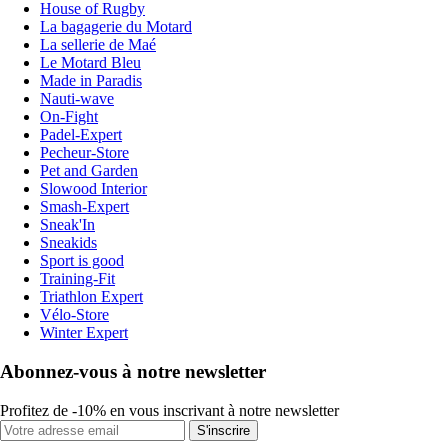
House of Rugby
La bagagerie du Motard
La sellerie de Maé
Le Motard Bleu
Made in Paradis
Nauti-wave
On-Fight
Padel-Expert
Pecheur-Store
Pet and Garden
Slowood Interior
Smash-Expert
Sneak'In
Sneakids
Sport is good
Training-Fit
Triathlon Expert
Vélo-Store
Winter Expert
Abonnez-vous à notre newsletter
Profitez de -10% en vous inscrivant à notre newsletter
S'inscrire