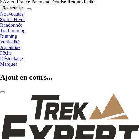
SAV en France
Paiement sécurisé
Retours faciles
Rechercher
Nouveautés
Sports Hiver
Randonnée
Trail running
Running
Verticalité
Aquatique
Pêche
Déstockage
Marques
Ajout en cours...