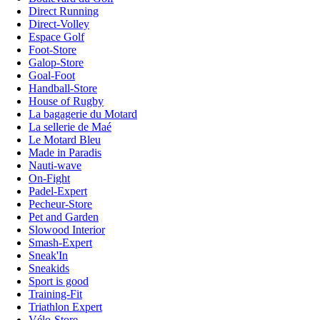
Direct Running
Direct-Volley
Espace Golf
Foot-Store
Galop-Store
Goal-Foot
Handball-Store
House of Rugby
La bagagerie du Motard
La sellerie de Maé
Le Motard Bleu
Made in Paradis
Nauti-wave
On-Fight
Padel-Expert
Pecheur-Store
Pet and Garden
Slowood Interior
Smash-Expert
Sneak'In
Sneakids
Sport is good
Training-Fit
Triathlon Expert
Vélo-Store