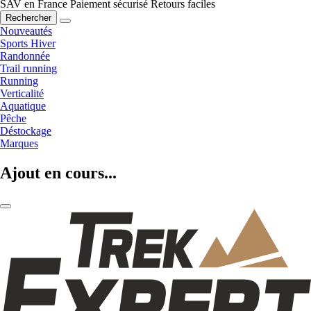
SAV en France
Paiement sécurisé
Retours faciles
Rechercher
Nouveautés
Sports Hiver
Randonnée
Trail running
Running
Verticalité
Aquatique
Pêche
Déstockage
Marques
Ajout en cours...