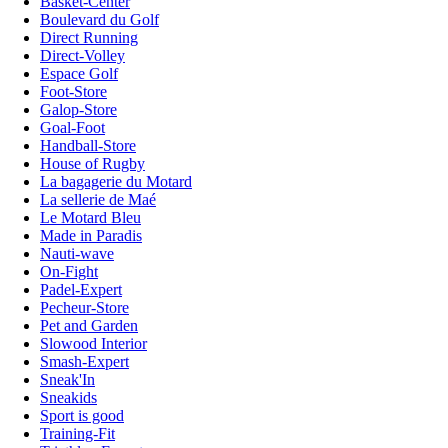
Basket-Center
Boulevard du Golf
Direct Running
Direct-Volley
Espace Golf
Foot-Store
Galop-Store
Goal-Foot
Handball-Store
House of Rugby
La bagagerie du Motard
La sellerie de Maé
Le Motard Bleu
Made in Paradis
Nauti-wave
On-Fight
Padel-Expert
Pecheur-Store
Pet and Garden
Slowood Interior
Smash-Expert
Sneak'In
Sneakids
Sport is good
Training-Fit