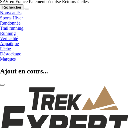
SAV en France
Paiement sécurisé
Retours faciles
Rechercher
Nouveautés
Sports Hiver
Randonnée
Trail running
Running
Verticalité
Aquatique
Pêche
Déstockage
Marques
Ajout en cours...