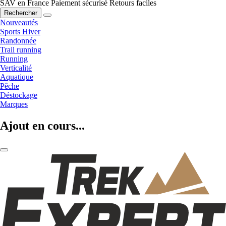
SAV en France
Paiement sécurisé
Retours faciles
Rechercher
Nouveautés
Sports Hiver
Randonnée
Trail running
Running
Verticalité
Aquatique
Pêche
Déstockage
Marques
Ajout en cours...