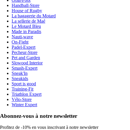
Goal-Foot
Handball-Store
House of Rugby
La bagagerie du Motard
La sellerie de Maé
Le Motard Bleu
Made in Paradis
Nauti-wave
On-Fight
Padel-Expert
Pecheur-Store
Pet and Garden
Slowood Interior
Smash-Expert
Sneak'In
Sneakids
Sport is good
Training-Fit
Triathlon Expert
Vélo-Store
Winter Expert
Abonnez-vous à notre newsletter
Profitez de -10% en vous inscrivant à notre newsletter