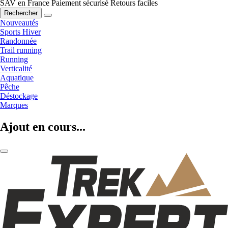
SAV en France
Paiement sécurisé
Retours faciles
Rechercher
Nouveautés
Sports Hiver
Randonnée
Trail running
Running
Verticalité
Aquatique
Pêche
Déstockage
Marques
Ajout en cours...