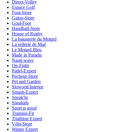
Direct-Volley
Espace Golf
Foot-Store
Galop-Store
Goal-Foot
Handball-Store
House of Rugby
La bagagerie du Motard
La sellerie de Maé
Le Motard Bleu
Made in Paradis
Nauti-wave
On-Fight
Padel-Expert
Pecheur-Store
Pet and Garden
Slowood Interior
Smash-Expert
Sneak'In
Sneakids
Sport is good
Training-Fit
Triathlon Expert
Vélo-Store
Winter Expert