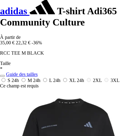
adidas
T-shirt Adi365
Community Culture
À partir de
35,00 €
22,32 €
-36%
RCC TEE M BLACK
Taille
*
Guide des tailles
S
24h
M
24h
L
24h
XL
24h
2XL
3XL
Ce champ est requis