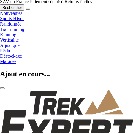
SAV en France
Paiement sécurisé
Retours faciles
Rechercher
Nouveautés
Sports Hiver
Randonnée
Trail running
Running
Verticalité
Aquatique
Pêche
Déstockage
Marques
Ajout en cours...