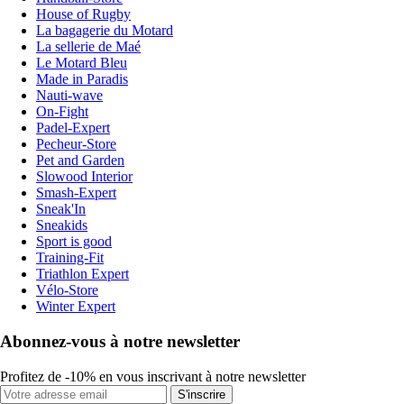
House of Rugby
La bagagerie du Motard
La sellerie de Maé
Le Motard Bleu
Made in Paradis
Nauti-wave
On-Fight
Padel-Expert
Pecheur-Store
Pet and Garden
Slowood Interior
Smash-Expert
Sneak'In
Sneakids
Sport is good
Training-Fit
Triathlon Expert
Vélo-Store
Winter Expert
Abonnez-vous à notre newsletter
Profitez de -10% en vous inscrivant à notre newsletter
S'inscrire