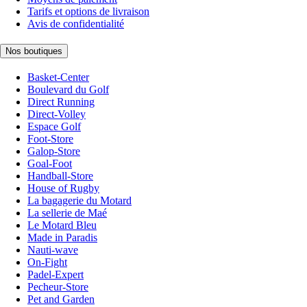
Tarifs et options de livraison
Avis de confidentialité
Nos boutiques
Basket-Center
Boulevard du Golf
Direct Running
Direct-Volley
Espace Golf
Foot-Store
Galop-Store
Goal-Foot
Handball-Store
House of Rugby
La bagagerie du Motard
La sellerie de Maé
Le Motard Bleu
Made in Paradis
Nauti-wave
On-Fight
Padel-Expert
Pecheur-Store
Pet and Garden