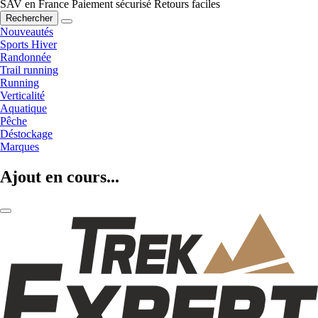
SAV en France
Paiement sécurisé
Retours faciles
Rechercher
Nouveautés
Sports Hiver
Randonnée
Trail running
Running
Verticalité
Aquatique
Pêche
Déstockage
Marques
Ajout en cours...