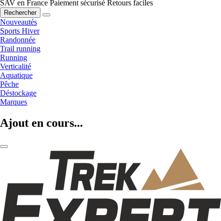
SAV en France
Paiement sécurisé
Retours faciles
Rechercher
Nouveautés
Sports Hiver
Randonnée
Trail running
Running
Verticalité
Aquatique
Pêche
Déstockage
Marques
Ajout en cours...